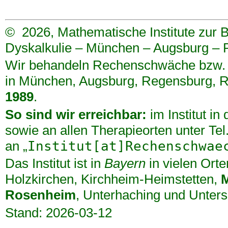
©
2026, Mathematische Institute zur
Dyskalkulie – München – Augsburg –
Wir behandeln Rechenschwäche bzw. D
in
München
,
Augsburg
,
Regensburg
,
R
1989
.
So sind wir erreichbar:
im Institut in
sowie an allen Therapieorten unter Te
an „
Institut[at]Rechenschwae
Das Institut ist in
Bayern
in vielen Orte
Holzkirchen
,
Kirchheim-Heimstetten
,
Rosenheim
,
Unterhaching
und
Unters
Stand: 2026-03-12