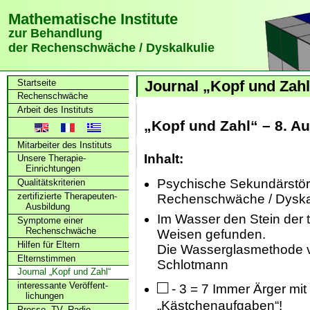
Mathematische Institute
zur Behandlung
der Rechenschwäche / Dyskalkulie
Startseite
Journal „Kopf und Zah
Rechenschwäche
Arbeit des Instituts
„Kopf und Zahl“ – 8. A
Mitarbeiter des Instituts
Inhalt:
Unsere Therapie-
Einrichtungen
Psychische Sekundärstör
Qualitätskriterien
zertifizierte Therapeuten-
Rechenschwäche / Dyska
Ausbildung
Im Wasser den Stein der 
Symptome einer
Rechenschwäche
Weisen gefunden.
Hilfen für Eltern
Die Wasserglasmethode 
Elternstimmen
Schlotmann
Journal „Kopf und Zahl“
□
interessante Veröffent­
- 3 = 7 Immer Ärger mit
lichungen
„Kästchenaufgaben“!
Presse, TV, Radio