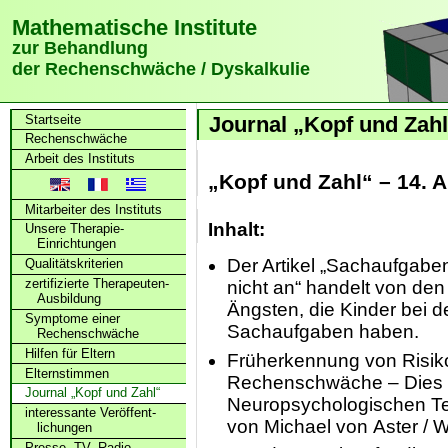
Mathematische Institute
zur Behandlung
der Rechenschwäche / Dyskalkulie
Startseite
Journal „Kopf und Zah
Rechenschwäche
Arbeit des Instituts
„Kopf und Zahl“ – 14. 
Mitarbeiter des Instituts
Inhalt:
Unsere Therapie-
Einrichtungen
Der Artikel „Sachaufgaben
Qualitätskriterien
zertifizierte Therapeuten-
nicht an“ handelt von den
Ausbildung
Ängsten, die Kinder bei d
Symptome einer
Sachaufgaben haben.
Rechenschwäche
Hilfen für Eltern
Früherkennung von Risiko
Elternstimmen
Rechenschwäche – Dies i
Journal „Kopf und Zahl“
Neuropsychologischen Te
interessante Veröffent­
von Michael von Aster / W
lichungen
Presse, TV, Radio