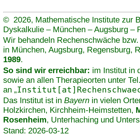
©
2026, Mathematische Institute zur
Dyskalkulie – München – Augsburg –
Wir behandeln Rechenschwäche bzw. D
in
München
,
Augsburg
,
Regensburg
,
R
1989
.
So sind wir erreichbar:
im Institut in
sowie an allen Therapieorten unter Te
an „
Institut[at]Rechenschwae
Das Institut ist in
Bayern
in vielen Orte
Holzkirchen
,
Kirchheim-Heimstetten
,
Rosenheim
,
Unterhaching
und
Unters
Stand: 2026-03-12